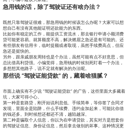
急用钱的话，除了驾驶证还有啥办法？
既然只靠驾驶证很难，那急用钱的时候该怎么办呢？大家可以想
想自己有没有其他能证明还款能力的东西。
比如你有稳定的工作，能提供工资流水，那去银行申请小额消费
贷可能更容易。就算额度不高，解决燃眉之急还是有可能的。还
有些朋友有信用卡，临时提额或者取现，虽然手续费高点，但应
急还是挺快的。
另外，跟亲戚朋友周转也是个办法，虽然可能有点不好意思，但
总比借高利贷强。小编觉得，急用钱的时候别死盯着一个办法，
多想想其他路子，说不定就有解决的办法呢。
那些说 “驾驶证能贷款” 的，藏着啥猫腻？
市面上确实有不少说 “驾驶证能贷款” 的广告，这些里面大多藏着
坑，大家可得小心。
第一种是套路贷，刚开始说利息低、手续简单，等你签了合同才
发现，里面全是陷阱，什么手续费、违约金加起来，可能比你借
的钱还多。到时候想还都还不清，越陷越深。
第二种是骗取个人信息，你以为在申请贷款，其实对方是想套你
的驾驶证信息、身份证信息，然后拿去做别的坏事。这种情况更