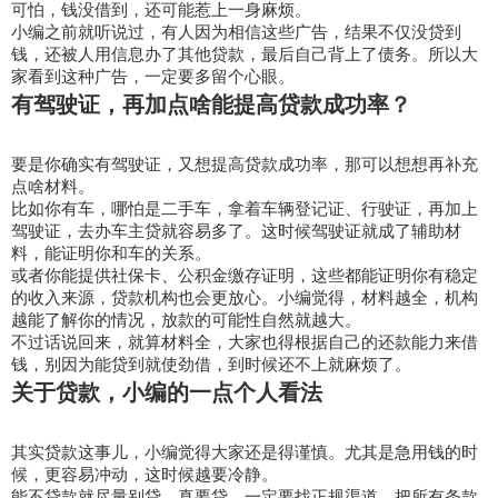
可怕，钱没借到，还可能惹上一身麻烦。
小编之前就听说过，有人因为相信这些广告，结果不仅没贷到
钱，还被人用信息办了其他贷款，最后自己背上了债务。所以大
家看到这种广告，一定要多留个心眼。
有驾驶证，再加点啥能提高贷款成功率？
要是你确实有驾驶证，又想提高贷款成功率，那可以想想再补充
点啥材料。
比如你有车，哪怕是二手车，拿着车辆登记证、行驶证，再加上
驾驶证，去办车主贷就容易多了。这时候驾驶证就成了辅助材
料，能证明你和车的关系。
或者你能提供社保卡、公积金缴存证明，这些都能证明你有稳定
的收入来源，贷款机构也会更放心。小编觉得，材料越全，机构
越能了解你的情况，放款的可能性自然就越大。
不过话说回来，就算材料全，大家也得根据自己的还款能力来借
钱，别因为能贷到就使劲借，到时候还不上就麻烦了。
关于贷款，小编的一点个人看法
其实贷款这事儿，小编觉得大家还是得谨慎。尤其是急用钱的时
候，更容易冲动，这时候越要冷静。
能不贷款就尽量别贷，真要贷，一定要找正规渠道，把所有条款