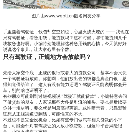
图片由www.webtj.cn匿名网友分享
手里攥着驾驶证，钱包却空空如也，心里火烧火燎的 —— 我现在
只有驾驶证，着急用钱，能贷款吗？这种时候，哪怕能贷到几千
块救急也好啊。小编特别能理解这种急用钱的心情，今天就好好
说说这个事儿，让大家心里有个数。
只有驾驶证，正规地方会放款吗？
先给大家交个底，正规的银行或者大的贷款公司，基本不会只凭
一个驾驶证就放款。你想啊，他们放出去的钱都是真金白银，总
得知道借给谁了、这人有没有能力还吧？驾驶证只能说明你会开
车，别的啥也证明不了。
有些朋友可能刷到过短视频说 “驾驶证就能贷款”，小编特意去问
了做贷款的朋友，人家说那些大多是引流的噱头。要么是后续要
你补一堆材料，要么就是利息高得离谱。或许暗示着，只靠驾驶
证想从正规渠道贷到钱，可能性真的不大。
不过也不是完全没机会，比如有些专门做汽车相关贷款的小平
台，可能会针对有驾驶证的人放小额贷款，但这种平台风险很
高，小编不建议大家碰。