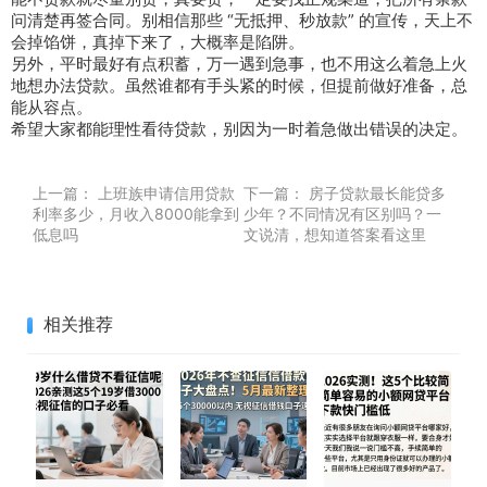
问清楚再签合同。别相信那些 “无抵押、秒放款” 的宣传，天上不
会掉馅饼，真掉下来了，大概率是陷阱。
另外，平时最好有点积蓄，万一遇到急事，也不用这么着急上火
地想办法贷款。虽然谁都有手头紧的时候，但提前做好准备，总
能从容点。
希望大家都能理性看待贷款，别因为一时着急做出错误的决定。
上一篇：
上班族申请信用贷款
下一篇：
房子贷款最长能贷多
利率多少，月收入8000能拿到
少年？不同情况有区别吗？一
低息吗
文说清，想知道答案看这里
相关推荐