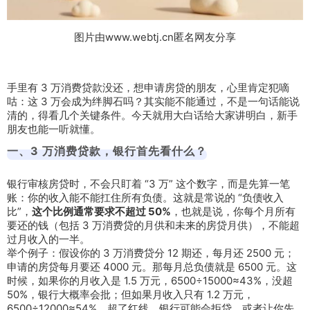
图片由www.webtj.cn匿名网友分享
手里有 3 万消费贷款没还，想申请房贷的朋友，心里肯定犯嘀
咕：这 3 万会成为绊脚石吗？其实能不能通过，不是一句话能说
清的，得看几个关键条件。今天就用大白话给大家讲明白，新手
朋友也能一听就懂。
一、3 万消费贷款，银行首先看什么？
银行审核房贷时，不会只盯着 “3 万” 这个数字，而是先算一笔
账：你的收入能不能扛住所有负债。这就是常说的 “负债收入
比”，
这个比例通常要求不超过 50%
，也就是说，你每个月所有
要还的钱（包括 3 万消费贷的月供和未来的房贷月供），不能超
过月收入的一半。
举个例子：假设你的 3 万消费贷分 12 期还，每月还 2500 元；
申请的房贷每月要还 4000 元。那每月总负债就是 6500 元。这
时候，如果你的月收入是 1.5 万元，6500÷15000≈43%，没超
50%，银行大概率会批；但如果月收入只有 1.2 万元，
6500÷12000≈54%，超了红线，银行可能会拒贷，或者让你先