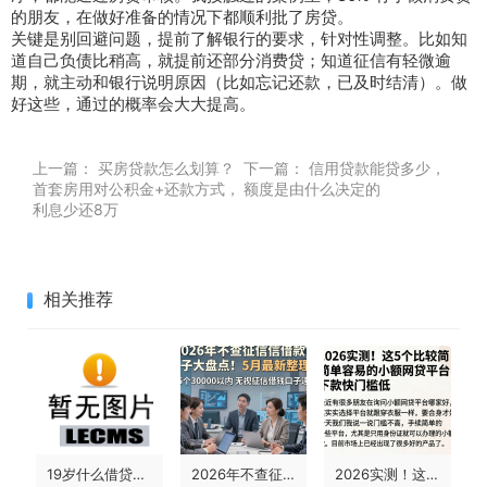
的朋友，在做好准备的情况下都顺利批了房贷。
关键是别回避问题，提前了解银行的要求，针对性调整。比如知
道自己负债比稍高，就提前还部分消费贷；知道征信有轻微逾
期，就主动和银行说明原因（比如忘记还款，已及时结清）。做
好这些，通过的概率会大大提高。
上一篇：
买房贷款怎么划算？
下一篇：
信用贷款能贷多少，
首套房用对公积金+还款方式，
额度是由什么决定的
利息少还8万
相关推荐
19岁什么借贷不看征信呢？2026亲测这5个19岁借3000无视征信的口子必看
2026年不查征信借款口子大盘点！5月最新整理，这5个30000以内无视征信借钱口子速看
2026实测！这5个比较简单容易的小额网贷平台，下款快门槛低