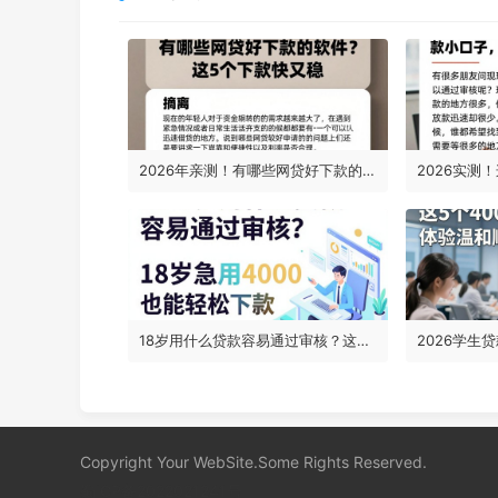
2026年亲测！有哪些网贷好下款的软件？这5个下款快又稳
18岁用什么贷款容易通过审核？这5个操作简单、要求不高的正规借款口子，18岁急用4000也能轻松下款
Copyright Your WebSite.Some Rights Reserved.
蜀ICP备2022021241号