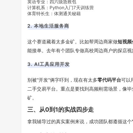
英语专业：四六级急救包
计算机系：Python入门7天训练营
体育特长生：体测通关秘籍
2. 本地生活服务商
这个赛道藏着太多金矿。比如帮周边商家做
短视频
能接单。去年有个团队专做高校周边商户的探店视
3. AI工具应用开发
别被"开发"俩字吓到，现在有太多
零代码平台
可以
二手交易平台。重点是要找到高频刚需场景，像毕
矿。
三、从0到1的实战四步走
拿我辅导过的真实案例来说，成功团队都遵循这个