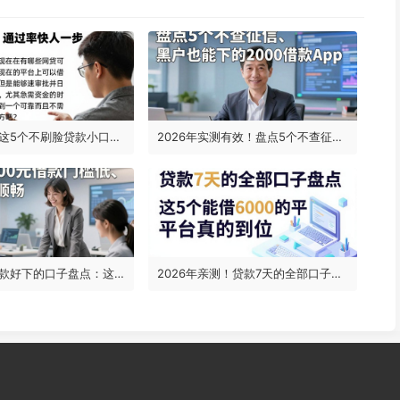
2026实测！这5个不刷脸贷款小口子，通过率快人一步
2026年实测有效！盘点5个不查征信、黑户也能下的2000借款App，正规信贷银行在线申请
2026学生贷款好下的口子盘点：这5个4000元借款门槛低、体验温和顺畅
2026年亲测！贷款7天的全部口子盘点，这5个能借6000的平台真的到位