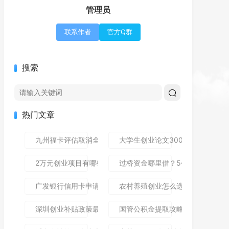
管理员
联系作者
官方Q群
搜索
热门文章
九州福卡评估取消全攻略：避免自动扣费守护理财资金
大学生创业论文3000字写作指南
2万元创业项目有哪些？10个小本生意推荐，低成本也能赚大
过桥资金哪里借？5个靠谱渠道及
广发银行信用卡申请攻略：用消费返现和积分理财省出第一桶
农村养殖创业怎么选？这5个低成
深圳创业补贴政策最新解读：这些福利别错过！
国管公积金提取攻略：手把手教你