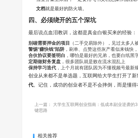
文档
就是最好的防火墙。
四、必须绕开的五个深坑
最后说点血泪教训，这都是真金白银买来的经验：
别碰需要押金的项目
（二手交易除外），见过太多人
警惕"赚快钱"陷阱
，刷单、点赞这些灰产看似来钱快
合伙协议要签明白
，哪怕是最好的兄弟，也要白纸黑
定期做财务复盘
，很多团队就是败在流水混乱上
保持学习迭代
，上个月就有团队因为不懂视频号最新
创业从来都不是单选题，互联网给大学生打开了新
代
。记住，成功的创业者不是不会摔倒，而是懂得
上一篇：
大学生互联网创业指南：低成本副业逆袭的3
键思路
相关推荐