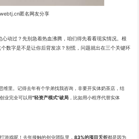
webtj.cn匿名网友分享
是也心动过？先别急着热血沸腾，咱们得先看看现实情况。根
这个数字是不是让你后背发凉？别慌，问题就出在三个关键环
统思维里。记得去年有个学弟找我咨询，非要开实体奶茶店，结
创业完全可以用
"轻资产模式"破局
，比如用小程序代替实体
打游戏呢！去年接触的创业团队里，
83%的项目夭折
都是因为