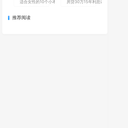
适合女性的10个小本创业项目 低成本高回报轻松当老板
房贷30万15年利息计算与理财规
推荐阅读