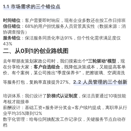
1.1 市场需求的三个错位点
时间错位
：客户需要即时响应，现有企业多数还在按工作日排班
信任错位
：68%的用户担忧服务人员背景真实性（数据来源：消
协调查报告）
服务错位
：保洁服务同质化率达91%，但个性化需求满足度仅
43%
二、从0到1的创业路线图
去年帮朋友策划家政公司时，我们摸索出个
"三轮驱动"模型
，现
在分享给大家：
客户自选组合
，既降低决策成本，又能提高客单
价。有个案例，某公司推出"季度保养卡"，把擦玻璃、空调清洗
2.2 人员管理的三个创新
等服务打包，复购率直接提升27%。
培训体系：我们设计了
阶梯式认证制度
，保洁员要通过10项技能
考核才能接单
薪酬设计：基础工资+服务评分奖金+客户续约提成，离职率从行
业平均35%降到12%
数字化管理：给每位阿姨配发工作记录仪，关键服务节点自动存
档