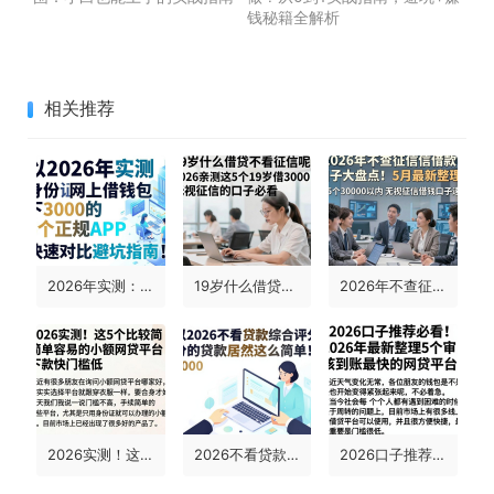
钱秘籍全解析
相关推荐
2026年实测：身份证网上借钱包下3000的5个正规APP，快速对比避坑指南！
19岁什么借贷不看征信呢？2026亲测这5个19岁借3000无视征信的口子必看
2026年不查征信借款口子大盘点！5月最新整理，这5个30000以内无视征信借钱口子速看
2026实测！这5个比较简单容易的小额网贷平台，下款快门槛低
2026不看贷款综合评分的贷款居然这么简单！这5个平台借钱5000综合评分门槛超低
2026口子推荐必看！2026年最新整理5个审核到账最快的网贷平台