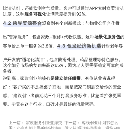
比清洁剂，还能监测空气质量。客户可以通过APP实时查看清洁
进度，这种
服务可视化
让满意度提升到92%。
4.2 跨界资源整合
观察到有个创新模式：与物业公司合作推
出"管家服务"，包含家政+报修+代收快递。这种
场景化服务包
的
4.3 银发经济新机遇
客单价是单一服务的3.8倍。
针对老年客
户开发的"适老化清洁"，包含防滑处理、药品整理等特色服务。
这个细分市场的复购率高达65%，因为老人更需要稳定可靠的服
务者。
说到底，家政创业的核心是
建立信任纽带
。有位从业者说得
好："客户买的不是擦桌子扫地，而是把家门钥匙交给你的安全
感。"建议创业者前期花三个月打磨服务标准，比急着扩张更重
要。毕竟在这个行业，口碑才是最好的流量密码。
上一篇：
家政服务创业蓝海突
下一篇：
客栈创业计划书怎么
围：小白也能上手的实战指南
做？从0到1实战指南，避坑+赚