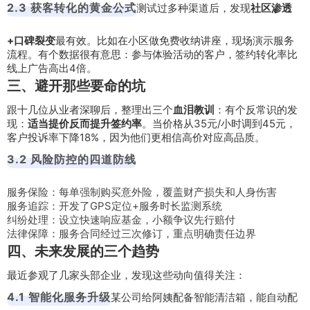
2.3 获客转化的黄金公式
测试过多种渠道后，发现
社区渗透
+口碑裂变
最有效。比如在小区做免费收纳讲座，现场演示服务
流程。有个数据很有意思：参与体验活动的客户，签约转化率比
线上广告高出4倍。
三、避开那些要命的坑
跟十几位从业者深聊后，整理出三个
血泪教训
：有个反常识的发
现：
适当提价反而提升签约率
。当价格从35元/小时调到45元，
客户投诉率下降18%，因为他们更相信高价对应高品质。
3.2 风险防控的四道防线
服务保险：每单强制购买意外险，覆盖财产损失和人身伤害
服务追踪：开发了GPS定位+服务时长监测系统
纠纷处理：设立快速响应基金，小额争议先行赔付
法律保障：服务合同经过三次修订，重点明确责任边界
四、未来发展的三个趋势
最近参观了几家头部企业，发现这些动向值得关注：
4.1 智能化服务升级
某公司给阿姨配备智能清洁箱，能自动配