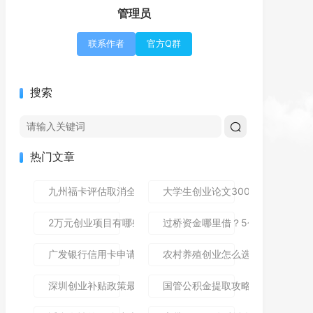
管理员
联系作者
官方Q群
搜索
热门文章
九州福卡评估取消全攻略：避免自动扣费守护理财资金
大学生创业论文3000字写作指南
2万元创业项目有哪些？10个小本生意推荐，低成本也能赚大
过桥资金哪里借？5个靠谱渠道及
广发银行信用卡申请攻略：用消费返现和积分理财省出第一桶
农村养殖创业怎么选？这5个低成
深圳创业补贴政策最新解读：这些福利别错过！
国管公积金提取攻略：手把手教你