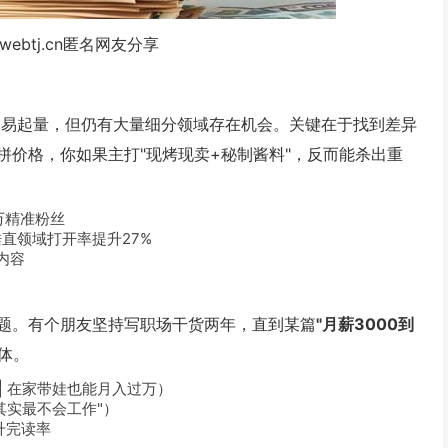
webtj.cn匿名网友分享
容易起量，但仍有大量细分领域存在机会。关键在于找到差异
拼价格，你如果主打"现烤现卖+秘制酱料"，反而能杀出重
万精准粉丝
直领域打开率提升27%
内容
题。有个朋友坚持写职场干货两年，直到某篇
"月薪3000到
体。
| 在家带娃也能月入过万）
其实最不会工作"）
升完读率