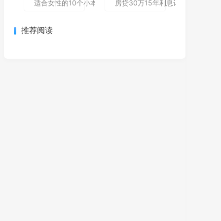
适合女性的10个小本创业项目 低成本高回报轻松当老板
房贷30万15年利息计算与理财规
推荐阅读