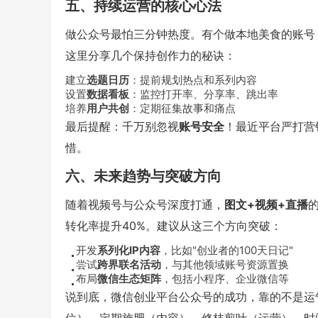
五、持续运营的核心心法
做公众号最怕三分钟热度。有个做本地美食的账号
这里分享几个保持创作力的秘诀：
建立
选题日历
：提前规划热点和系列内容
设置
数据看板
：监控打开率、分享率、跳出率
培养
用户共创
：定期征集故事和痛点
最后提醒：千万别忽视
账号安全
！最近平台严打营
惜。
六、未来趋势与突破方向
随着视频号与公众号深度打通，
图文+视频+直播
转化率提升40%。建议从这三个方向突破：
开发
系列化IP内容
，比如"创业者的100天日记"
尝试
跨界联名活动
，与其他领域账号资源置换
布局
微信生态矩阵
，包括小程序、企业微信等
说到底，微信创业平台公众号的成功，靠的不是运