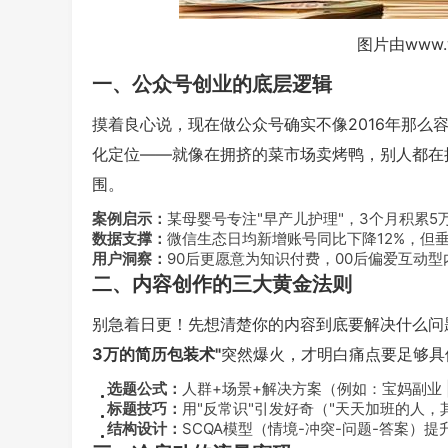
图片由www.
一、公众号创业的底层逻辑
摸着良心说，现在做公众号确实不像2016年那么
化定位——就像在拥挤的菜市场卖烤鸭，别人都在
围。
案例启示：
某母婴号专注"早产儿护理"，3个月积累5
数据支撑：
微信生态日均新增账号同比下降12%，但垂
用户洞察：
90后更愿意为知识付费，00后偏爱互动型
二、内容创作的三大黄金法则
别急着日更！先想清楚你的内容到底要解决什么问
3万的简历包装术"
突然爆火，才明白痛点要足够具
选题公式：
人群+场景+解决方案（例如：宝妈副业 
标题技巧：
用"反常识"引发好奇（"天天加班的人，
结构设计：
SCQA模型（情境-冲突-问题-答案）提