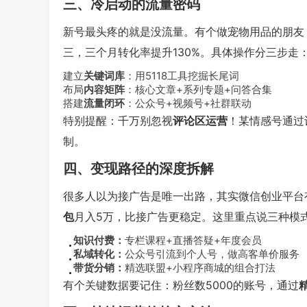
三、冷启动的流量密码
新号最头疼的就是没流量。有个做宠物用品的朋友
三，三个月转化率提升130%。具体操作分三步走
建立
关键词库
：用5118工具挖掘长尾词
布局
内容矩阵
：核心文章+系列专题+问答合集
搭建
流量闭环
：公众号+视频号+社群联动
特别提醒：千万别忽视
评论区运营
！某情感号通过
制。
四、变现路径的深度拆解
很多人以为接广告是唯一出路，其实微信创业平台
包
月入5万，比接广告更稳定。这里重点说三种模
知识付费：
专栏课程+直播答疑+年度会员
私域转化：
公众号引流到个人号，做高客单价服务
带货分销：
精选联盟+小程序商城的组合打法
有个关键数据要记住：粉丝数5000的账号，通过