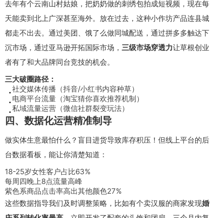
去年有个云南山村姑娘，把奶奶做的刺绣包拍成短视频，现在每
天能卖到北上广深甚至海外。放在过去，这种小作坊产品连县城
都走不出去。通过美团、饿了么做同城配送，通过拼多多触达下
沉市场，通过亚马逊开拓国际市场，
三级市场穿透力
让草根创业
者有了和大品牌同台竞技的机会。
三大破圈路径：
社交媒体传播（抖音/小红书内容种草）
电商平台流量（淘宝猜你喜欢推荐机制）
私域流量运营（微信社群裂变玩法）
四、数据化运营精准制导
做实体生意最怕什么？盲目进货导致库存积压！但线上平台的后
台数据看板，能让你清楚知道：
18-25岁女性客户占比63%
每周四晚上8点流量高峰
紫色系商品点击率高出其他颜色27%
这些数据指导我们及时调整策略，比如有个卖汉服的商家发现
婚
庆系列转化率最高
，立即开发了配套的头饰和团扇，三个月内复