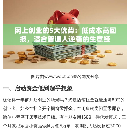
图片由www.webtj.cn匿名网友分享
一、启动资金低到超乎想象
还记得十年前开店创业的场景吗？光是店铺租金就能压垮80%的
创业者。如今在抖音开个橱窗
零押金
，在闲鱼转卖闲置
零库存
，
微信小程序开店
零技术门槛
。有个朋友用1688一件代发模式，三
个月就把家居小饰品做到月销5万单，初期投入还没超过3000