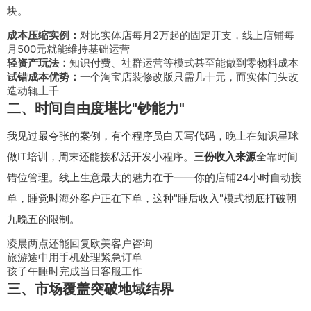
块。
成本压缩实例：
对比实体店每月2万起的固定开支，线上店铺每
月500元就能维持基础运营
轻资产玩法：
知识付费、社群运营等模式甚至能做到零物料成本
试错成本优势：
一个淘宝店装修改版只需几十元，而实体门头改
造动辄上千
二、时间自由度堪比"钞能力"
我见过最夸张的案例，有个程序员白天写代码，晚上在知识星球
做IT培训，周末还能接私活开发小程序。
三份收入来源
全靠时间
错位管理。线上生意最大的魅力在于——你的店铺24小时自动接
单，睡觉时海外客户正在下单，这种"睡后收入"模式彻底打破朝
九晚五的限制。
凌晨两点还能回复欧美客户咨询
旅游途中用手机处理紧急订单
孩子午睡时完成当日客服工作
三、市场覆盖突破地域结界