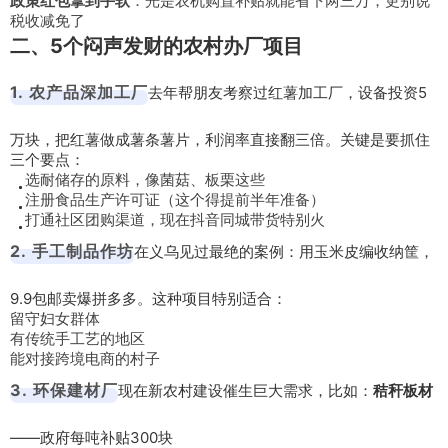
政策红包拿到手软
：光是农机购置补贴就能省下两三万，更别说
税收减免了
二、5个闷声发财的农村办厂项目
1. 农产品深加工厂
去年帮朋友考察过红薯加工厂，设备投资5
万块，把红薯做成薯条薯片，利润率直接翻三倍。关键是要抓住
三个要点：
选耐储存的原料，像菌菇、板栗这些
注册食品生产许可证（这个得提前半年准备）
打通社区团购渠道，现在抖音同城带货特别火
2. 手工制品作坊
在义乌见过最绝的案例：用玉米皮编收纳筐，
9.9包邮卖爆拼多多。这种项目特别适合：
留守妇女群体
有传统手工艺的地区
能对接跨境电商的村子
3. 环保建材厂
现在新农村建设催生巨大需求，比如：
秸秆板材
——政府每吨补贴300块