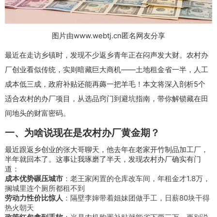
图片由www.webtj.cn匿名网友分享
最近在走访乡镇时，发现不少返乡青年正在闷声发大财。农村办
厂创业看似传统，实则暗藏巨大商机——土地租金省一半，人工
成本低三成，政府补贴还能再薅一把羊毛！本文将深入剖析5个
适合农村的办厂项目，从选品窍门到避坑指南，带你解锁藏在田
间地头的财富密码。
一、为啥说现在是农村办厂黄金期？
最近跟返乡创业的张大哥聊天，他去年在老家开竹制品加工厂，
半年就回本了。这事让我琢磨了半天，发现农村办厂确实有门
道：
成本优势碾压城市
：老王家闲置的仓库改车间，年租金才1.8万，
搁城里连个厕所都租不到
劳动力性价比惊人
：隔壁李婶带着姐妹团做手工，日薪80块干得
热火朝天