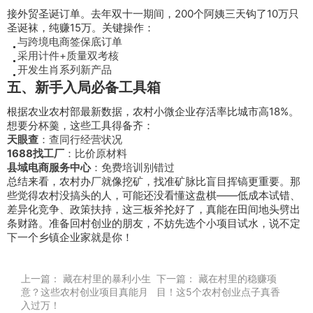
接外贸圣诞订单。去年双十一期间，200个阿姨三天钩了10万只
圣诞袜，纯赚15万。关键操作：
与跨境电商签保底订单
采用计件+质量双考核
开发生肖系列新产品
五、新手入局必备工具箱
根据农业农村部最新数据，农村小微企业存活率比城市高18%。
想要分杯羹，这些工具得备齐：
天眼查
：查同行经营状况
1688找工厂
：比价原材料
县域电商服务中心
：免费培训别错过
总结来看，农村办厂就像挖矿，找准矿脉比盲目挥镐更重要。那
些觉得农村没搞头的人，可能还没看懂这盘棋——低成本试错、
差异化竞争、政策扶持，这三板斧抡好了，真能在田间地头劈出
条财路。准备回村创业的朋友，不妨先选个小项目试水，说不定
下一个乡镇企业家就是你！
上一篇：
藏在村里的暴利小生
下一篇：
藏在村里的稳赚项
意？这些农村创业项目真能月
目！这5个农村创业点子真香
入过万！