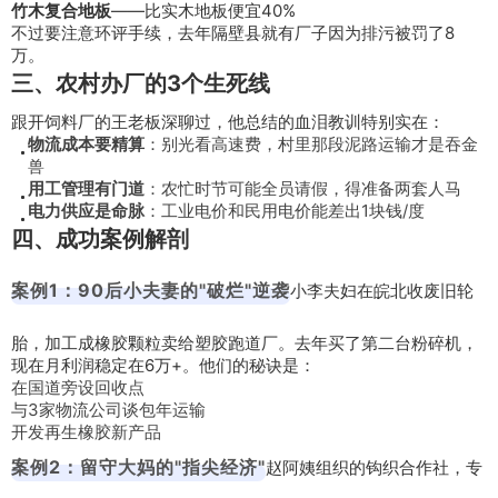
竹木复合地板
——比实木地板便宜40%
不过要注意环评手续，去年隔壁县就有厂子因为排污被罚了8
万。
三、农村办厂的3个生死线
跟开饲料厂的王老板深聊过，他总结的血泪教训特别实在：
物流成本要精算
：别光看高速费，村里那段泥路运输才是吞金
兽
用工管理有门道
：农忙时节可能全员请假，得准备两套人马
电力供应是命脉
：工业电价和民用电价能差出1块钱/度
四、成功案例解剖
案例1：90后小夫妻的"破烂"逆袭
小李夫妇在皖北收废旧轮
胎，加工成橡胶颗粒卖给塑胶跑道厂。去年买了第二台粉碎机，
现在月利润稳定在6万+。他们的秘诀是：
在国道旁设回收点
与3家物流公司谈包年运输
开发再生橡胶新产品
案例2：留守大妈的"指尖经济"
赵阿姨组织的钩织合作社，专